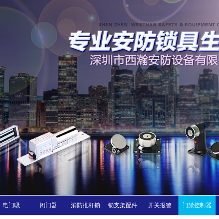
电门吸
闭门器
消防推杆锁
锁支架配件
开关报警
门禁控制器